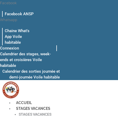
Aller
Facebook
au
Facebook ANSP
contenu
Whatsapp
Chaine What's
App Voile
habitable
Connexion
Calendrier des stages, week-
ends et croisières Voile
habitable
Calendrier des sorties journée et
demi-journée Voile habitable
ACCUEIL
STAGES VACANCES
STAGES VACANCES