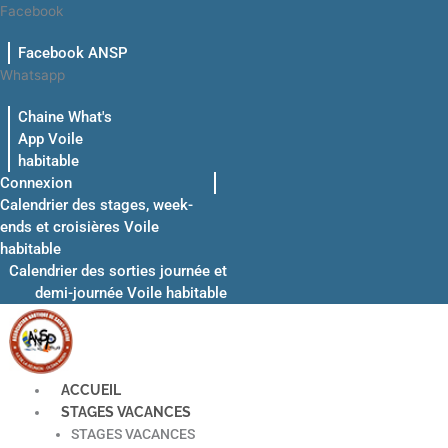
Aller
Facebook
au
Facebook ANSP
contenu
Whatsapp
Chaine What's
App Voile
habitable
Connexion
Calendrier des stages, week-
ends et croisières Voile
habitable
Calendrier des sorties journée et
demi-journée Voile habitable
ACCUEIL
STAGES VACANCES
STAGES VACANCES