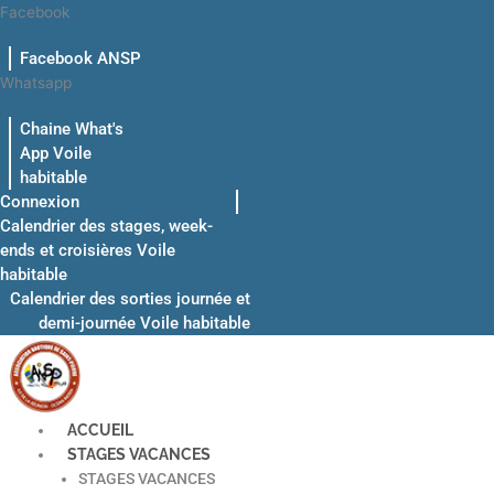
Aller
Facebook
au
Facebook ANSP
contenu
Whatsapp
Chaine What's
App Voile
habitable
Connexion
Calendrier des stages, week-
ends et croisières Voile
habitable
Calendrier des sorties journée et
demi-journée Voile habitable
ACCUEIL
STAGES VACANCES
STAGES VACANCES