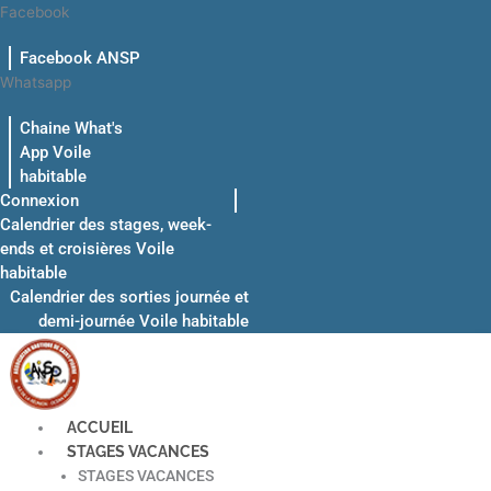
Aller
Facebook
au
Facebook ANSP
contenu
Whatsapp
Chaine What's
App Voile
habitable
Connexion
Calendrier des stages, week-
ends et croisières Voile
habitable
Calendrier des sorties journée et
demi-journée Voile habitable
ACCUEIL
STAGES VACANCES
STAGES VACANCES