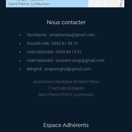
Nous contacter
Secrétariat : anspbureau@gmail.com
Accueil voile : 0692 81 38 16
voile habitable : 0693 46 75 91
voile habitable : croisiere.ansp@gmail.com
Wingfoil : anspwingfoil@gmail.com
Association Nautique de Saint Pierre
7 rue Gabriel Dejean
Saint-Pierre 97410, La Réunion
Espace Adhérents