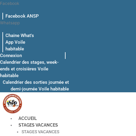
Aller
Facebook
au
Facebook ANSP
contenu
Whatsapp
Chaine What's
App Voile
habitable
Connexion
Calendrier des stages, week-
ends et croisières Voile
habitable
Calendrier des sorties journée et
demi-journée Voile habitable
ACCUEIL
STAGES VACANCES
STAGES VACANCES