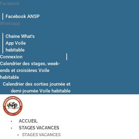
Aller
Facebook
au
Facebook ANSP
contenu
Whatsapp
Chaine What's
App Voile
habitable
Connexion
Calendrier des stages, week-
ends et croisières Voile
habitable
Calendrier des sorties journée et
demi-journée Voile habitable
ACCUEIL
STAGES VACANCES
STAGES VACANCES