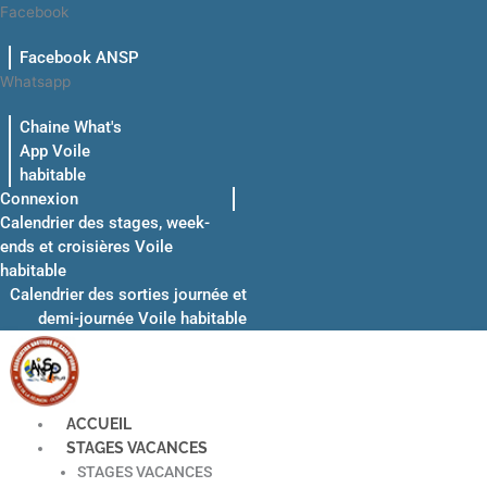
Aller
Facebook
au
Facebook ANSP
contenu
Whatsapp
Chaine What's
App Voile
habitable
Connexion
Calendrier des stages, week-
ends et croisières Voile
habitable
Calendrier des sorties journée et
demi-journée Voile habitable
ACCUEIL
STAGES VACANCES
STAGES VACANCES