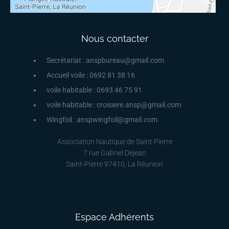
Nous contacter
Secrétariat : anspbureau@gmail.com
Accueil voile : 0692 81 38 16
voile habitable : 0693 46 75 91
voile habitable : croisiere.ansp@gmail.com
Wingfoil : anspwingfoil@gmail.com
Association Nautique de Saint Pierre
7 rue Gabriel Dejean
Saint-Pierre 97410, La Réunion
Espace Adhérents