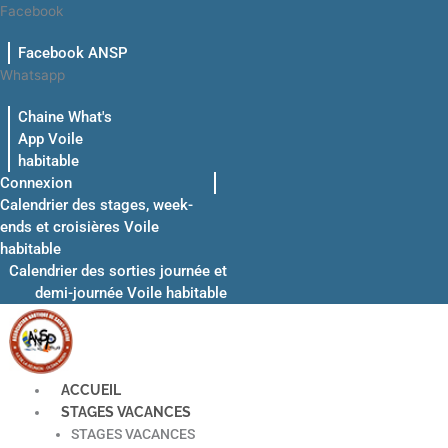
Aller
Facebook
au
Facebook ANSP
contenu
Whatsapp
Chaine What's
App Voile
habitable
Connexion
Calendrier des stages, week-
ends et croisières Voile
habitable
Calendrier des sorties journée et
demi-journée Voile habitable
ACCUEIL
STAGES VACANCES
STAGES VACANCES