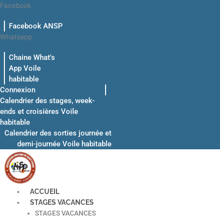
Aller
Facebook
au
Facebook ANSP
contenu
Whatsapp
Chaine What's
App Voile
habitable
Connexion
Calendrier des stages, week-
ends et croisières Voile
habitable
Calendrier des sorties journée et
demi-journée Voile habitable
ACCUEIL
STAGES VACANCES
STAGES VACANCES