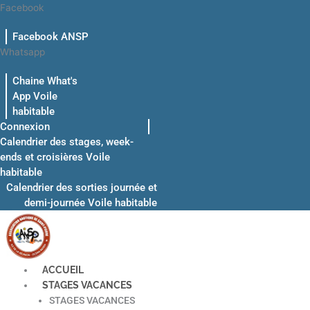
Aller
Facebook
au
Facebook ANSP
contenu
Whatsapp
Chaine What's
App Voile
habitable
Connexion
Calendrier des stages, week-
ends et croisières Voile
habitable
Calendrier des sorties journée et
demi-journée Voile habitable
ACCUEIL
STAGES VACANCES
STAGES VACANCES