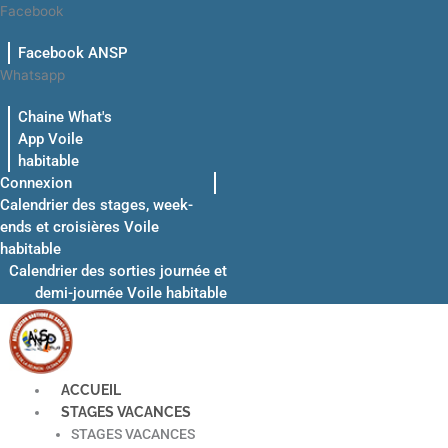
Aller
Facebook
au
Facebook ANSP
contenu
Whatsapp
Chaine What's
App Voile
habitable
Connexion
Calendrier des stages, week-
ends et croisières Voile
habitable
Calendrier des sorties journée et
demi-journée Voile habitable
ACCUEIL
STAGES VACANCES
STAGES VACANCES