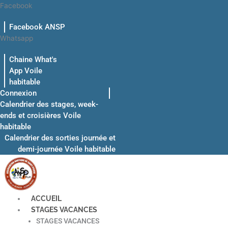
Aller
Facebook
au
Facebook ANSP
contenu
Whatsapp
Chaine What's
App Voile
habitable
Connexion
Calendrier des stages, week-
ends et croisières Voile
habitable
Calendrier des sorties journée et
demi-journée Voile habitable
ACCUEIL
STAGES VACANCES
STAGES VACANCES