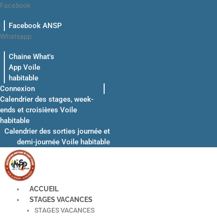
Aller
Facebook
au
Facebook ANSP
contenu
Whatsapp
Chaine What's
App Voile
habitable
Connexion
Calendrier des stages, week-
ends et croisières Voile
habitable
Calendrier des sorties journée et
demi-journée Voile habitable
ACCUEIL
STAGES VACANCES
STAGES VACANCES