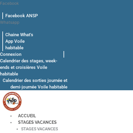
Aller
Facebook
au
Facebook ANSP
contenu
Whatsapp
Chaine What's
App Voile
habitable
Connexion
Calendrier des stages, week-
ends et croisières Voile
habitable
Calendrier des sorties journée et
demi-journée Voile habitable
ACCUEIL
STAGES VACANCES
STAGES VACANCES