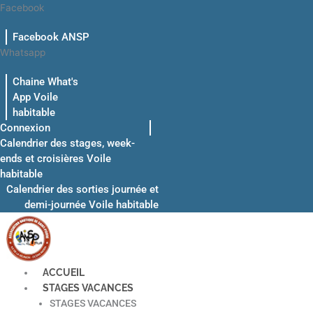
Aller
Facebook
au
Facebook ANSP
contenu
Whatsapp
Chaine What's
App Voile
habitable
Connexion
Calendrier des stages, week-
ends et croisières Voile
habitable
Calendrier des sorties journée et
demi-journée Voile habitable
ACCUEIL
STAGES VACANCES
STAGES VACANCES