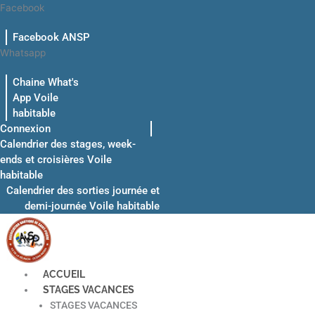
Aller
Facebook
au
Facebook ANSP
contenu
Whatsapp
Chaine What's
App Voile
habitable
Connexion
Calendrier des stages, week-
ends et croisières Voile
habitable
Calendrier des sorties journée et
demi-journée Voile habitable
ACCUEIL
STAGES VACANCES
STAGES VACANCES