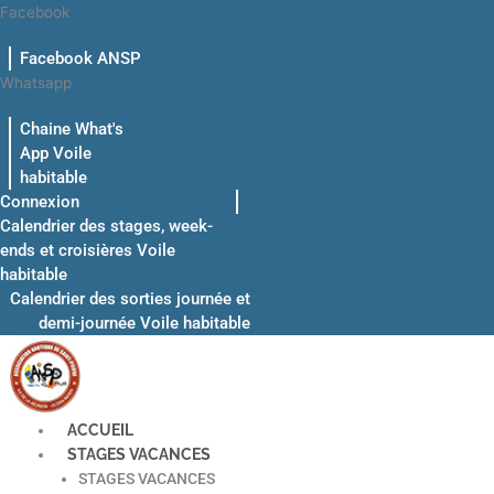
Aller
Facebook
au
Facebook ANSP
contenu
Whatsapp
Chaine What's
App Voile
habitable
Connexion
Calendrier des stages, week-
ends et croisières Voile
habitable
Calendrier des sorties journée et
demi-journée Voile habitable
ACCUEIL
STAGES VACANCES
STAGES VACANCES