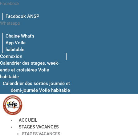
Aller
Facebook
au
Facebook ANSP
contenu
Whatsapp
Chaine What's
App Voile
habitable
Connexion
Calendrier des stages, week-
ends et croisières Voile
habitable
Calendrier des sorties journée et
demi-journée Voile habitable
ACCUEIL
STAGES VACANCES
STAGES VACANCES