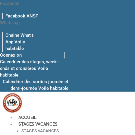
Aller
Facebook
au
Facebook ANSP
contenu
Whatsapp
Chaine What's
App Voile
habitable
Connexion
Calendrier des stages, week-
ends et croisières Voile
habitable
Calendrier des sorties journée et
demi-journée Voile habitable
ACCUEIL
STAGES VACANCES
STAGES VACANCES