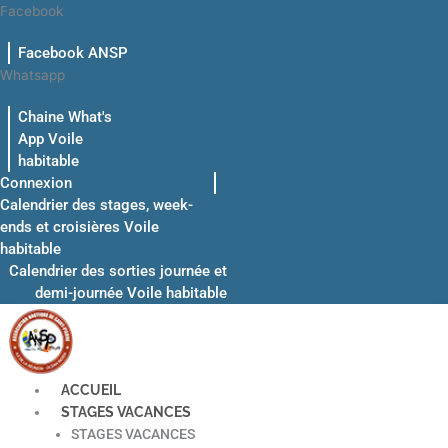
Aller
Facebook
au
Facebook ANSP
contenu
Whatsapp
Chaine What's
App Voile
habitable
Connexion
Calendrier des stages, week-
ends et croisières Voile
habitable
Calendrier des sorties journée et
demi-journée Voile habitable
ACCUEIL
STAGES VACANCES
STAGES VACANCES