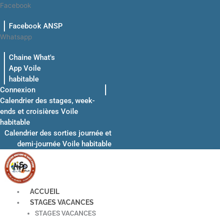
Aller
Facebook
au
Facebook ANSP
contenu
Whatsapp
Chaine What's
App Voile
habitable
Connexion
Calendrier des stages, week-
ends et croisières Voile
habitable
Calendrier des sorties journée et
demi-journée Voile habitable
ACCUEIL
STAGES VACANCES
STAGES VACANCES