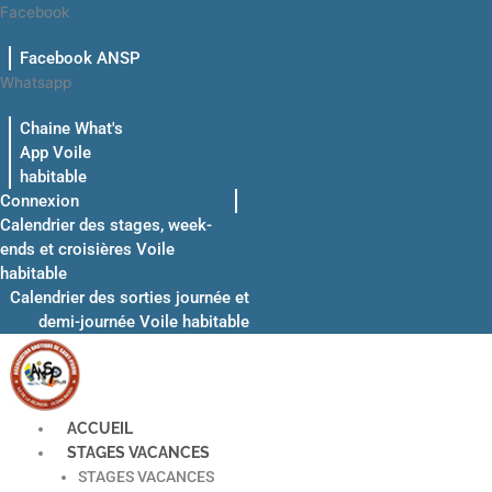
Aller
Facebook
au
Facebook ANSP
contenu
Whatsapp
Chaine What's
App Voile
habitable
Connexion
Calendrier des stages, week-
ends et croisières Voile
habitable
Calendrier des sorties journée et
demi-journée Voile habitable
ACCUEIL
STAGES VACANCES
STAGES VACANCES