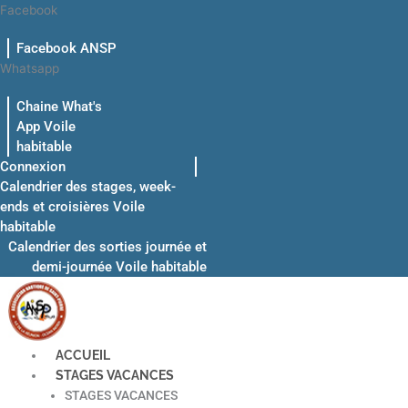
Aller
Facebook
au
Facebook ANSP
contenu
Whatsapp
Chaine What's
App Voile
habitable
Connexion
Calendrier des stages, week-
ends et croisières Voile
habitable
Calendrier des sorties journée et
demi-journée Voile habitable
ACCUEIL
STAGES VACANCES
STAGES VACANCES