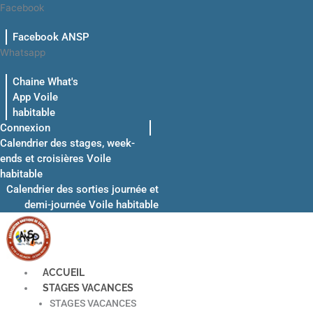
Aller
Facebook
au
Facebook ANSP
contenu
Whatsapp
Chaine What's
App Voile
habitable
Connexion
Calendrier des stages, week-
ends et croisières Voile
habitable
Calendrier des sorties journée et
demi-journée Voile habitable
ACCUEIL
STAGES VACANCES
STAGES VACANCES